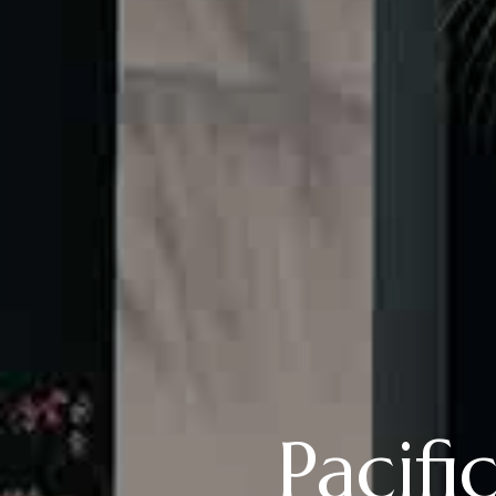
Pacif